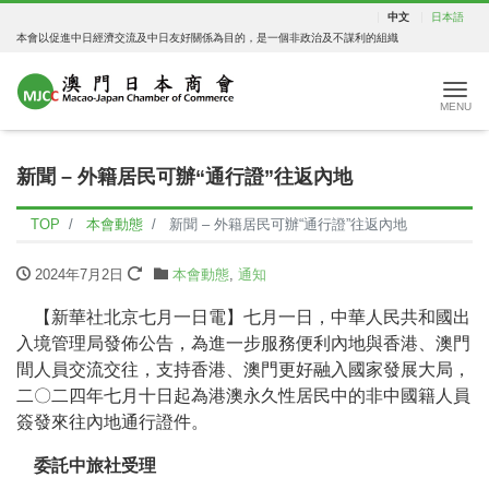
中文
日本語
本會以促進中日經濟交流及中日友好關係為目的，是一個非政治及不謀利的組織
Tog
新聞 – 外籍居民可辦“通行證”往返內地
TOP
本會動態
新聞 – 外籍居民可辦“通行證”往返內地
2024年7月2日
本會動態
,
通知
【新華社北京七月一日電】七月一日，中華人民共和國出
入境管理局發佈公告，為進一步服務便利內地與香港、澳門
間人員交流交往，支持香港、澳門更好融入國家發展大局，
二〇二四年七月十日起為港澳永久性居民中的非中國籍人員
簽發來往內地通行證件。
委託中旅社受理