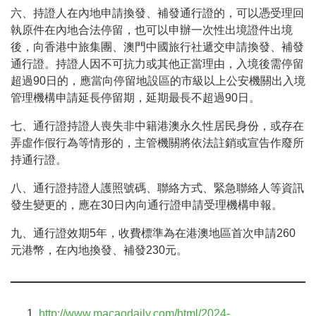
六、持證人在內地申請換發、補發通行證的，可以憑受理回
執原件在內地合法停留，也可以申辦一次性出境證件出境
後，向香港中旅集團、澳門中國旅行社遞交申請換發、補發
通行證。持證人因不可抗力或其他正當理由，入境後需停留
超過90日的，應當向停留地設區的市級以上公安機關出入境
管理機構申請延長停留期，延期最長不超過90日。
七、通行證持證人喪失非中籍港澳永久性居民身份，或存在
弄虛作假行為等情形的，主管機關將依法註銷或宣告作廢所
持通行證。
八、通行證持證人護照號碼、聯絡方式、緊急聯絡人等資訊
發生變更的，應在30日內向通行證申請受理機構申報。
九、通行證效期5年，收費標準為在港澳地區首次申請260
元港幣，在內地換發、補發230元。
http://www.macaodaily.com/html/2024-