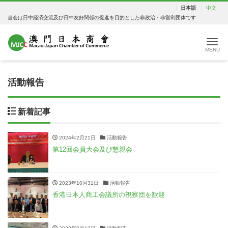
日本語
中文
当会は日中経済交流及び日中友好関係の促進を目的とした非政治・非営利団体です
Me
活動報告
新着記事
2024年2月21日
活動報告
第12回会員大会及び懇親会
2023年10月31日
活動報告
香港日本人商工会議所の視察団を歓迎