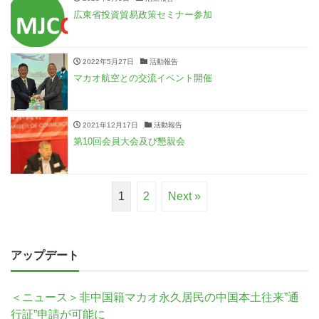
広東省投資貿易政策セミナー参加
2022年5月27日
活動報告
マカオ航空との交流イベント開催
2021年12月17日
活動報告
第10回会員大会及び懇親会
1
2
Next »
アップデート
＜ニュース＞非中国籍マカオ永久居民の中国本土往来”通
行証”申請が可能に