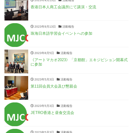
2023年9月13日
活動報告
香港日本人商工会議所にて講演・交流
2023年9月13日
活動報告
珠海日本語学習会イベントへの参加
2023年8月5日
活動報告
《アートマカオ2023》「京都館」エキジビション開幕式
に参加
2023年5月3日
活動報告
第11回会員大会及び懇親会
2023年5月3日
活動報告
JETRO香港と昼食交流会
2023年5月3日
活動報告